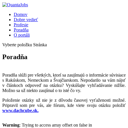
Domov
Dobre vedieť
Profesie
Poradňa
O portáli
Vyberte položku Stránka
Poradňa
Poradňa slúži pre všetkých, ktorí sa zaujímajú o informácie súvisiace
s Rakúskom, Nemeckom a Švajčiarskom. Nepodarilo sa vám nájsť
v článkoch odpoveď na otázku? Vyskúšajte vyhľadávanie nižšie.
Možno sa už niekto zaujímal o to isté čo vy.
Položenie otázky už nie je z dôvodu časovej vyťaženosti možné.
Pripravil som pre vás, ale fórum, kde viete svoju otázku položiť
www.dachcube.sk.
Warning
: Trying to access array offset on false in