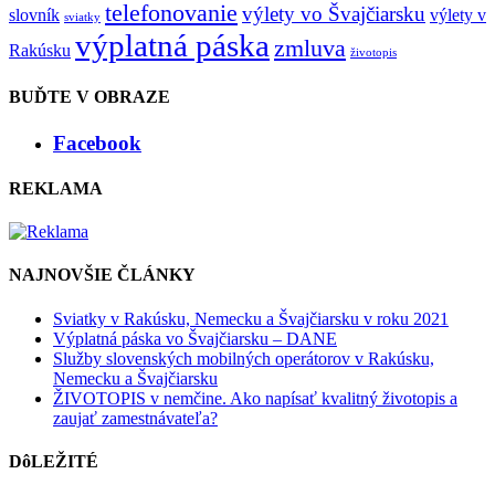
telefonovanie
výlety vo Švajčiarsku
slovník
výlety v
sviatky
výplatná páska
zmluva
Rakúsku
životopis
BUĎTE V OBRAZE
Facebook
REKLAMA
NAJNOVŠIE ČLÁNKY
Sviatky v Rakúsku, Nemecku a Švajčiarsku v roku 2021
Výplatná páska vo Švajčiarsku – DANE
Služby slovenských mobilných operátorov v Rakúsku,
Nemecku a Švajčiarsku
ŽIVOTOPIS v nemčine. Ako napísať kvalitný životopis a
zaujať zamestnávateľa?
DôLEŽITÉ