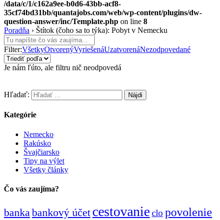
/data/c/1/c162a9ee-b0d6-43bb-acf8-
35cf74bd31bb/quantajobs.com/web/wp-content/plugins/dw-
question-answer/inc/Template.php
on line
8
Poradňa
›
Štítok (čoho sa to týka): Pobyt v Nemecku
Filter:
Všetky
Otvorený
Vyriešená
Uzatvorená
Nezodpovedané
Je nám ľúto, ale filtru nič neodpovedá
Hľadať:
Kategórie
Nemecko
Rakúsko
Švajčiarsko
Tipy na výlet
Všetky články
Čo vás zaujíma?
cestovanie
povolenie
banka
bankový účet
clo