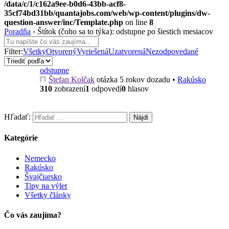
/data/c/1/c162a9ee-b0d6-43bb-acf8-
35cf74bd31bb/quantajobs.com/web/wp-content/plugins/dw-
question-answer/inc/Template.php
on line
8
Poradňa
›
Štítok (čoho sa to týka): odstupne po šiestich mesiacov
Filter:
Všetky
Otvorený
Vyriešená
Uzatvorená
Nezodpovedané
odstupne
Štefan Kolčak
otázka 5 rokov dozadu
•
Rakúsko
310
zobrazení
1
odpovedí
0
hlasov
Hľadať:
Kategórie
Nemecko
Rakúsko
Švajčiarsko
Tipy na výlet
Všetky články
Čo vás zaujíma?