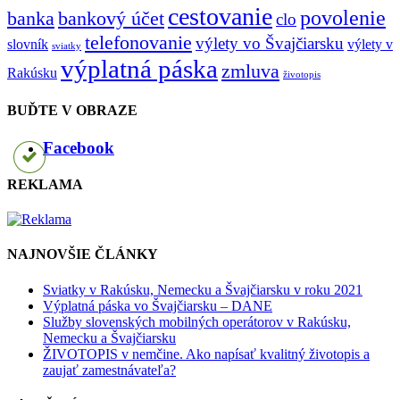
cestovanie
povolenie
banka
bankový účet
clo
telefonovanie
výlety vo Švajčiarsku
slovník
výlety v
sviatky
výplatná páska
zmluva
Rakúsku
životopis
BUĎTE V OBRAZE
Facebook
REKLAMA
NAJNOVŠIE ČLÁNKY
Sviatky v Rakúsku, Nemecku a Švajčiarsku v roku 2021
Výplatná páska vo Švajčiarsku – DANE
Služby slovenských mobilných operátorov v Rakúsku,
Nemecku a Švajčiarsku
ŽIVOTOPIS v nemčine. Ako napísať kvalitný životopis a
zaujať zamestnávateľa?