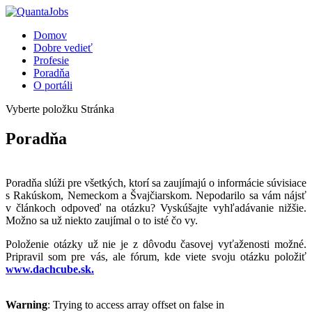
Domov
Dobre vedieť
Profesie
Poradňa
O portáli
Vyberte položku Stránka
Poradňa
Poradňa slúži pre všetkých, ktorí sa zaujímajú o informácie súvisiace
s Rakúskom, Nemeckom a Švajčiarskom. Nepodarilo sa vám nájsť
v článkoch odpoveď na otázku? Vyskúšajte vyhľadávanie nižšie.
Možno sa už niekto zaujímal o to isté čo vy.
Položenie otázky už nie je z dôvodu časovej vyťaženosti možné.
Pripravil som pre vás, ale fórum, kde viete svoju otázku položiť
www.dachcube.sk.
Warning
: Trying to access array offset on false in