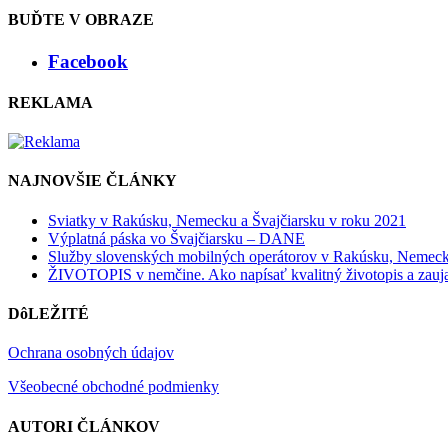
BUĎTE V OBRAZE
Facebook
REKLAMA
NAJNOVŠIE ČLÁNKY
Sviatky v Rakúsku, Nemecku a Švajčiarsku v roku 2021
Výplatná páska vo Švajčiarsku – DANE
Služby slovenských mobilných operátorov v Rakúsku, Nemeck
ŽIVOTOPIS v nemčine. Ako napísať kvalitný životopis a zauj
DôLEŽITÉ
Ochrana osobných údajov
Všeobecné obchodné podmienky
AUTORI ČLÁNKOV