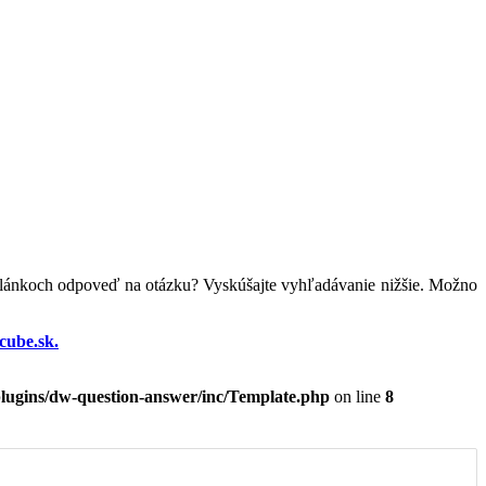
 článkoch odpoveď na otázku? Vyskúšajte vyhľadávanie nižšie. Možno
ube.sk.
lugins/dw-question-answer/inc/Template.php
on line
8