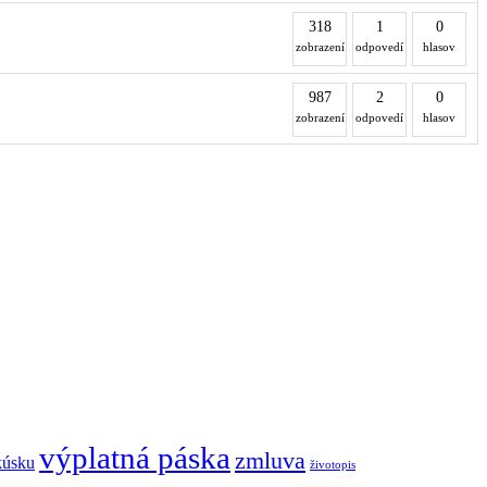
318
1
0
zobrazení
odpovedí
hlasov
987
2
0
zobrazení
odpovedí
hlasov
výplatná páska
zmluva
kúsku
životopis