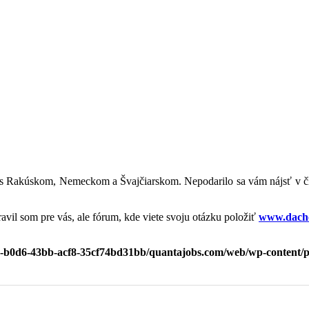
iace s Rakúskom, Nemeckom a Švajčiarskom. Nepodarilo sa vám nájsť v
avil som pre vás, ale fórum, kde viete svoju otázku položiť
www.dachc
ee-b0d6-43bb-acf8-35cf74bd31bb/quantajobs.com/web/wp-content/p