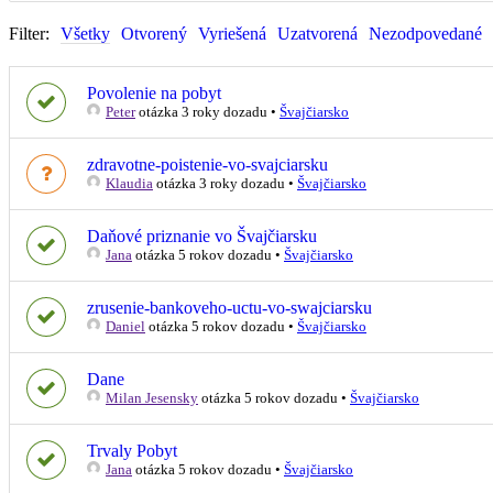
Filter:
Všetky
Otvorený
Vyriešená
Uzatvorená
Nezodpovedané
Povolenie na pobyt
Peter
otázka 3 roky dozadu
•
Švajčiarsko
zdravotne-poistenie-vo-svajciarsku
Klaudia
otázka 3 roky dozadu
•
Švajčiarsko
Daňové priznanie vo Švajčiarsku
Jana
otázka 5 rokov dozadu
•
Švajčiarsko
zrusenie-bankoveho-uctu-vo-swajciarsku
Daniel
otázka 5 rokov dozadu
•
Švajčiarsko
Dane
Milan Jesensky
otázka 5 rokov dozadu
•
Švajčiarsko
Trvaly Pobyt
Jana
otázka 5 rokov dozadu
•
Švajčiarsko