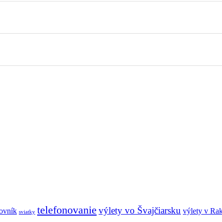
telefonovanie
výlety vo Švajčiarsku
lovník
výlety v Ra
sviatky