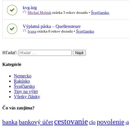
kvg-ktg
Michal Molnár
otázka 5 rokov dozadu
•
Švajčiarsko
Výplatná páska – Quellensteuer
Ivana
otázka 6 rokov dozadu
•
Švajčiarsko
Hľadať:
Kategórie
Nemecko
Rakúsko
Švajčiarsko
Tipy na výlet
Všetky články
Čo vás zaujíma?
cestovanie
povolenie
banka
bankový účet
clo
s