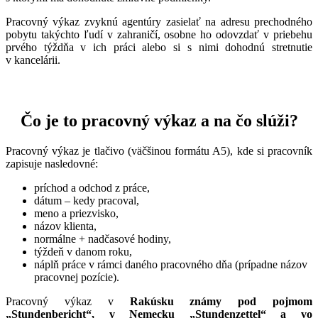
Pracovný výkaz zvyknú agentúry zasielať na adresu prechodného
pobytu takýchto ľudí v zahraničí, osobne ho odovzdať v priebehu
prvého týždňa v ich práci alebo si s nimi dohodnú stretnutie
v kancelárii.
Čo je to pracovný výkaz a na čo slúži?
Pracovný výkaz je tlačivo (väčšinou formátu A5), kde si pracovník
zapisuje nasledovné:
príchod a odchod z práce,
dátum – kedy pracoval,
meno a priezvisko,
názov klienta,
normálne + nadčasové hodiny,
týždeň v danom roku,
náplň práce v rámci daného pracovného dňa (prípadne názov
pracovnej pozície).
Pracovný výkaz v
Rakúsku známy pod pojmom
„Stundenbericht“, v Nemecku „Stundenzettel“ a vo