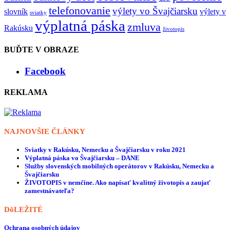
telefonovanie
výlety vo Švajčiarsku
slovník
výlety v
sviatky
výplatná páska
zmluva
Rakúsku
životopis
BUĎTE V OBRAZE
Facebook
REKLAMA
NAJNOVŠIE ČLÁNKY
Sviatky v Rakúsku, Nemecku a Švajčiarsku v roku 2021
Výplatná páska vo Švajčiarsku – DANE
Služby slovenských mobilných operátorov v Rakúsku, Nemecku a
Švajčiarsku
ŽIVOTOPIS v nemčine. Ako napísať kvalitný životopis a zaujať
zamestnávateľa?
DôLEŽITÉ
Ochrana osobných údajov