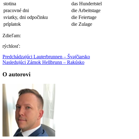
stotina
das Hundertstel
pracovné dni
die Arbeitstage
sviatky, dni odpočinku
die Feiertage
príplatok
die Zulage
Zdieľam:
rýchlosť:
Predchádzajúci
Lauterbrunnen – Švajčiarsko
Nasledujúci
Zámok Hellbrunn – Rakúsko
O autorovi