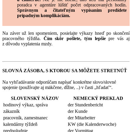
poradca v agentúre lúštiť počet odpracovaných hodín.
Správnym a čitateľným vypísaním predídete
prípadným komplikáciám.
Na záver už len spomeniem, posielajte výkazy hneď po skončení
pracovného týždňa.
Čím skôr pošlete, tým lepšie
pre vás aj
z dôvodu vyplatenia mzdy.
SLOVNÁ ZÁSOBA, S KTOROU SA MÔŽETE STRETNÚŤ
Na vyhľadávanie odporúčam napísať konkrétne slovo/slovné
spojenie (používajte aj mäkčene, dĺžne, ..) v časti „hľadať“.
SLOVENSKÝ NÁZOV
NEMECKÝ PREKLAD
hodinový výkaz, správa
der Stundenbericht
zákazník
der Kunde
pracovník, zamestnanec
der Mitarbeiter
kalendárny týždeň
KW (die Kalenderwoche)
predpoludnie
der Vormittag