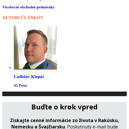
Všeobecné obchodné podmienky
AUTORI ČLÁNKOV
Ladislav Klepáč
45 Posts
Navrhol
Elegant Themes
| Beží na
WordPress
Buďte o krok vpred
Získajte cenné informácie zo života v Rakúsku,
Nemecku a Švajčiarsku
. Poskytnutý e-mail bude