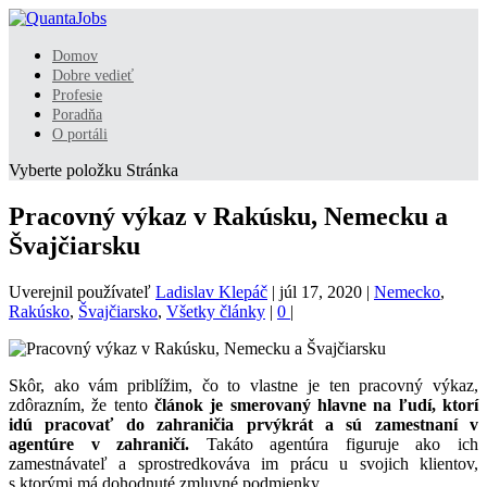
Domov
Dobre vedieť
Profesie
Poradňa
O portáli
Vyberte položku Stránka
Pracovný výkaz v Rakúsku, Nemecku a
Švajčiarsku
Uverejnil používateľ
Ladislav Klepáč
|
júl 17, 2020
|
Nemecko
,
Rakúsko
,
Švajčiarsko
,
Všetky články
|
0
|
Skôr, ako vám priblížim, čo to vlastne je ten pracovný výkaz,
zdôrazním, že tento
článok je smerovaný hlavne na ľudí, ktorí
idú pracovať do zahraničia prvýkrát a sú zamestnaní v
agentúre v zahraničí.
Takáto agentúra figuruje ako ich
zamestnávateľ a sprostredkováva im prácu u svojich klientov,
s ktorými má dohodnuté zmluvné podmienky.