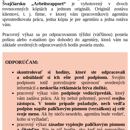
Švajčiarsku „Arbeitsrapport“
je vyhotovený v dvoch
rovnocenných kópiách a jednom origináli. Originál zostáva
klientovi, t. j. firme, v ktorej vám (pracovníkovi) agentúra
sprostredkovala prácu, jedna kópia je pre agentúru a jedna ostáva
vám.
Pracovný výkaz sa po odpracovanom týždni (väčšinou) posiela
poštou alebo e-mailom (po dohode) do agentúry, ktorá vám na
základe uvedených odpracovaných hodín posiela mzdu.
ODPORÚČAM:
skontrolovať si hodiny, ktoré ste odpracovali
a odsúhlasiť si ich ešte pred podpisom.
Svojím
podpisom totiž potvrdzujete správnosť uvedených
informácií a
neskoršia reklamácia býva zložitá;
.
pracovný výkaz vám
podpisuje vedúci/predák
, ktorý
vám zadáva prácu. Ak by nebol prítomný, poverí
svojho
zástupcu. V tomto prípade požadujte, nech vedľa
podpisu napíše paličkovým písmom (verzálkou) aj celé
svoje meno
. Ak by niečo nesedelo, agentúra bude vedieť,
koho si vyžiadať;
pracovný výkaz
zásadne vypisujte paličkovým písmom
a čitateľne.
Nie je nič horšie, ako keď má personálny