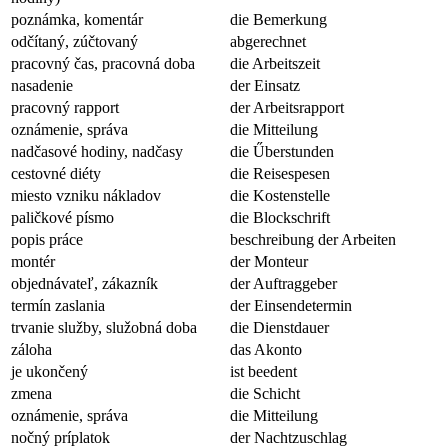
poznámka, komentár
die Bemerkung
odčítaný, zúčtovaný
abgerechnet
pracovný čas, pracovná doba
die Arbeitszeit
nasadenie
der Einsatz
pracovný rapport
der Arbeitsrapport
oznámenie, správa
die Mitteilung
nadčasové hodiny, nadčasy
die Űberstunden
cestovné diéty
die Reisespesen
miesto vzniku nákladov
die Kostenstelle
paličkové písmo
die Blockschrift
popis práce
beschreibung der Arbeiten
montér
der Monteur
objednávateľ, zákazník
der Auftraggeber
termín zaslania
der Einsendetermin
trvanie služby, služobná doba
die Dienstdauer
záloha
das Akonto
je ukončený
ist beedent
zmena
die Schicht
oznámenie, správa
die Mitteilung
nočný príplatok
der Nachtzuschlag