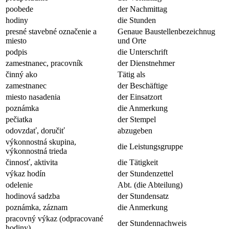
poobede
der Nachmittag
hodiny
die Stunden
presné stavebné označenie a
Genaue Baustellenbezeichnug
miesto
und Orte
podpis
die Unterschrift
zamestnanec, pracovník
der Dienstnehmer
činný ako
Tätig als
zamestnanec
der Beschäftige
miesto nasadenia
der Einsatzort
poznámka
die Anmerkung
pečiatka
der Stempel
odovzdať, doručiť
abzugeben
výkonnostná skupina,
die Leistungsgruppe
výkonnostná trieda
činnosť, aktivita
die Tätigkeit
výkaz hodín
der Stundenzettel
odelenie
Abt. (die Abteilung)
hodinová sadzba
der Stundensatz
poznámka, záznam
die Anmerkung
pracovný výkaz (odpracované
der Stundennachweis
hodiny)