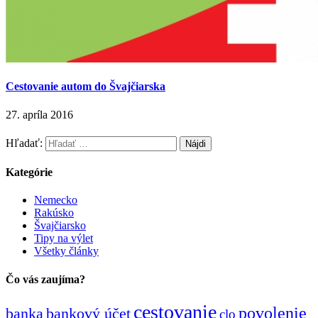
Cestovanie autom do Švajčiarska
27. apríla 2016
Hľadať:
Kategórie
Nemecko
Rakúsko
Švajčiarsko
Tipy na výlet
Všetky články
Čo vás zaujíma?
cestovanie
povolenie
banka
bankový účet
clo