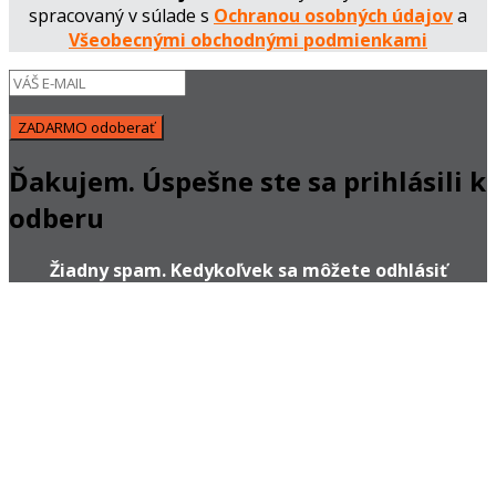
spracovaný v súlade s
Ochranou osobných údajov
a
Všeobecnými obchodnými podmienkami
ZADARMO odoberať
Ďakujem. Úspešne ste sa prihlásili k
odberu
Žiadny spam. Kedykoľvek sa môžete odhlásiť