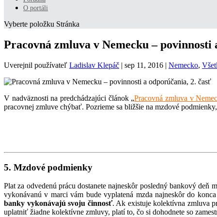
O portáli
Vyberte položku Stránka
Pracovná zmluva v Nemecku – povinnosti a
Uverejnil používateľ
Ladislav Klepáč
|
sep 11, 2016
|
Nemecko
,
Všet
V nadväznosti na predchádzajúci článok „
Pracovná zmluva v Nemeck
pracovnej zmluve chýbať. Pozrieme sa bližšie na mzdové podmienky,
5. Mzdové podmienky
Plat za odvedenú prácu dostanete najneskôr posledný bankový deň me
vykonávanú v marci vám bude vyplatená mzda najneskôr do konca 
banky vykonávajú svoju činnosť
. Ak existuje kolektívna zmluva p
uplatniť žiadne kolektívne zmluvy, platí to, čo si dohodnete so zames