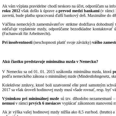
Ak vám výplata pravidelne chodí neskoro na účet, odporúčam sa info
roku 2012
však došlo k úprave a
prevod medzi bankami
(v rámci
zavretá, bude platba spracovaná ďalší bankový deň. Maximálne do 48 
Väčšina nemeckých zamestnávateľov striktne dodržiava dohodnutý te
odďaľuje vyplatenie mzdy, odporúčame bezodkladne kontaktovať úč
(Fachanwalt für Arbeitsrecht).
Pri insolventnosti
(neschopnosti platiť svoje záväzky)
vášho zamest
Akú čiastku predstavuje minimálna mzda v Nemecku?
V Nemecku sa od 01. 01. 2015 uzákonila minimálna mzda, ktorá
p
podľa nemeckého zákona o minimálnej mzde (Mindestlohngesetz, s
Kolektívne zmluvy, ktoré boli uzatvorené ešte pred samotným schvál
2017 sa však úroveň hodinovej mzdy musí všade rovnať, resp. byť väč
Výnimkou pri minimálnej mzde
sú tzv. dlhodobo nezamestnaní 
nemusí
v rámci
prvých 6 mesiacov
vyplácať zákonnom stanovenú m
Ak je výška vašej hodinovej mzdy nižšia ako 8,5 eur/hod. (brutto)