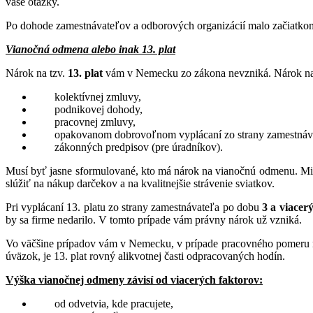
vaše otázky.
Po dohode zamestnávateľov a odborových organizácií malo začiatko
Vianočná odmena alebo inak 13. plat
Nárok na tzv.
13. plat
vám v Nemecku zo zákona nevzniká. Nárok na 
kolektívnej zmluvy,
podnikovej dohody,
pracovnej zmluvy,
opakovanom dobrovoľnom vyplácaní zo strany zamestnáv
zákonných predpisov (pre úradníkov).
Musí byť jasne sformulované, kto má nárok na vianočnú odmenu. Mim
slúžiť na nákup darčekov a na kvalitnejšie strávenie sviatkov.
Pri vyplácaní 13. platu zo strany zamestnávateľa po dobu
3 a viacer
by sa firme nedarilo. V tomto prípade vám právny nárok už vzniká.
Vo väčšine prípadov vám v Nemecku, v prípade pracovného pomeru na 
úväzok, je 13. plat rovný alikvotnej časti odpracovaných hodín.
Výška vianočnej odmeny závisí od viacerých faktorov:
od odvetvia, kde pracujete,