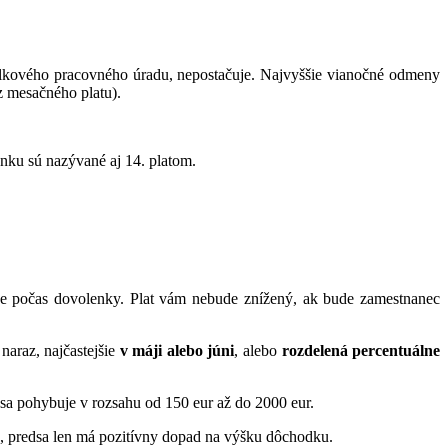
olkového pracovného úradu, nepostačuje. Najvyššie vianočné odmeny
z mesačného platu).
nku sú nazývané aj 14. platom.
e počas dovolenky. Plat vám nebude znížený, ak bude zamestnanec
naraz, najčastejšie
v máji alebo júni
, alebo
rozdelená percentuálne
 sa pohybuje v rozsahu od 150 eur až do 2000 eur.
ane, predsa len má pozitívny dopad na výšku dôchodku.