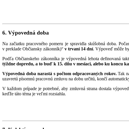
6. Výpovedná doba
Na začiatku pracovného pomeru je spravidla skúšobná doba. Počas
v preklade Občiansky zákonník)“
v trvaní 14 dní
. Výpoveď môže byť
Podľa Občianskeho zákonníka je výpovedná lehota definovaná tak
týždne dopredu, a to buď k 15. dňu v mesiaci, alebo ku koncu k
Výpovedná doba narastá s počtom odpracovaných rokov.
Tak na
uzavretú písomnú pracovnú zmluvu na dobu určitú, končí automatick
V každom prípade je potrebné, aby zmluvná strana dostala výpoveď
keďže táto téma je veľmi rozsiahla.