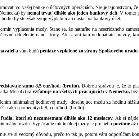
rmovať vo vašej banke o účtovných operáciách. Nie je tajomstvom, že 
 Nemecka) by
nemal trvať dlhšie ako jeden bankový deň
. V tomto 
hodín by ste však svoju výplatu mali dostať na bankový účet.
rmín vyplácania mzdy. Stane sa, že natrafíte na neseriózneho zames
tovné oddelenie danej firmy. Ak sa ani tam nedopátrate pravdy, kon
návateľa
vám budú
peniaze vyplatené zo strany Spolkového úradu
redstavuje sumu 8,5 eur/hod. (brutto).
Dobrou správou je, že to pla
kratka MiLoG) sa
vzťahuje na všetkých pracujúcich v Nemecku,
bez
ením minimálnej hodinovej mzdy, dosahujúce mzdu za hodinu nižšiu ak
šia ako spomenutých 8,5 eur/hod. (brutto).
–
ľudia, ktorí sú nezamestnaní dlhšie ako 12 mesiacov.
Ak si nájde
inimálnu mzdu. Vyplácanie minimálnej mzdy je pre neho
povinné až o
 a nie ste si vedomý dôvodu, prečo to tak je, potom vám odporúčam ko