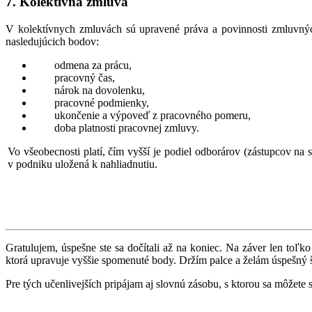
7. Kolektívna zmluva
V kolektívnych zmluvách sú upravené práva a povinnosti zmluvnýc
nasledujúcich bodov:
odmena za prácu,
pracovný čas,
nárok na dovolenku,
pracovné podmienky,
ukončenie a výpoveď z pracovného pomeru,
doba platnosti pracovnej zmluvy.
Vo všeobecnosti platí, čím vyšší je podiel odborárov (zástupcov na
v podniku uložená k nahliadnutiu.
Gratulujem, úspešne ste sa dočítali až na koniec. Na záver len toľ
ktorá upravuje vyššie spomenuté body. Držím palce a želám úspešný št
Pre tých učenlivejších pripájam aj slovnú zásobu, s ktorou sa môžete s