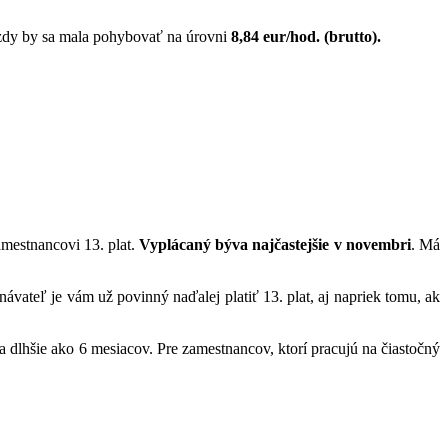
zdy by sa mala pohybovať na úrovni
8,84 eur/hod. (brutto).
mestnancovi 13. plat.
Vyplácaný býva najčastejšie v novembri
. Má
ávateľ je vám už povinný naďalej platiť 13. plat, aj napriek tomu, ak
dlhšie ako 6 mesiacov. Pre zamestnancov, ktorí pracujú na čiastočný