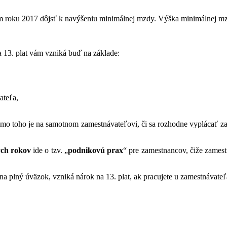
m roku 2017 dôjsť k navýšeniu minimálnej mzdy. Výška minimálnej m
13. plat vám vzniká buď na základe:
ateľa,
o toho je na samotnom zamestnávateľovi, či sa rozhodne vyplácať za
ých rokov
ide o tzv. „
podnikovú prax
“ pre zamestnancov, čiže zamestn
plný úväzok, vzniká nárok na 13. plat, ak pracujete u zamestnávateľa 