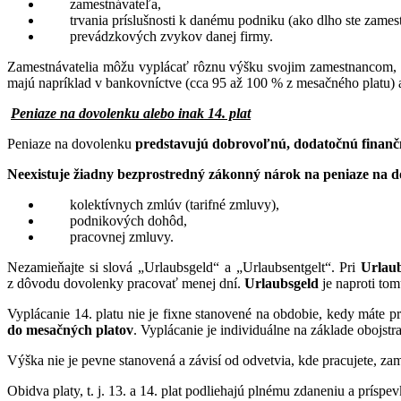
zamestnávateľa,
trvania príslušnosti k danému podniku (ako dlho ste zame
prevádzkových zvykov danej firmy.
Zamestnávatelia môžu vyplácať rôznu výšku svojim zamestnancom, a
majú napríklad v bankovníctve (cca 95 až 100 % z mesačného platu) 
Peniaze na dovolenku alebo inak 14. plat
Peniaze na dovolenku
predstavujú dobrovoľnú, dodatočnú finan
Neexistuje žiadny bezprostredný zákonný nárok na peniaze na 
kolektívnych zmlúv (tarifné zmluvy),
podnikových dohôd,
pracovnej zmluvy.
Nezamieňajte si slová „Urlaubsgeld“ a „Urlaubsentgelt“. Pri
Urlau
z dôvodu dovolenky pracovať menej dní.
Urlaubsgeld
je naproti to
Vyplácanie 14. platu nie je fixne stanovené na obdobie, kedy máte 
do mesačných platov
. Vyplácanie je individuálne na základe obojst
Výška nie je pevne stanovená a závisí od odvetvia, kde pracujete, z
Obidva platy, t. j. 13. a 14. plat podliehajú plnému zdaneniu a prís