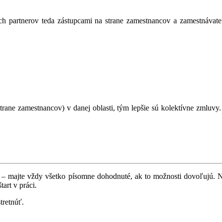
h partnerov teda zástupcami na strane zamestnancov a zamestnávateľ
 strane zamestnancov) v danej oblasti, tým lepšie sú kolektívne zmluv
ko – majte vždy všetko písomne dohodnuté, ak to možnosti dovoľujú. 
art v práci.
tretnúť.