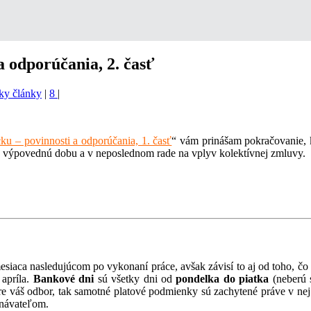
 odporúčania, 2. časť
ky články
|
8
|
u – povinnosti a odporúčania, 1. časť
“ vám prinášam pokračovanie, k
 výpovednú dobu a v neposlednom rade na vplyv kolektívnej zmluvy.
siaca nasledujúcom po vykonaní práce, avšak závisí to aj od toho, čo
apríla.
Bankové dni
sú všetky dni od
pondelka do piatka
(neberú
re váš odbor, tak samotné platové podmienky sú zachytené práve v nej
tnávateľom.