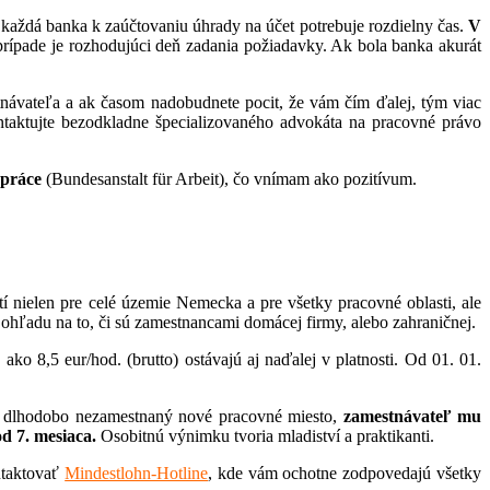
každá banka k zaúčtovaniu úhrady na účet potrebuje rozdielny čas.
V
prípade je rozhodujúci deň zadania požiadavky. Ak bola banka akurát
tnávateľa a ak časom nadobudnete pocit, že vám čím ďalej, tým viac
taktujte bezodkladne špecializovaného advokáta na pracovné právo
 práce
(Bundesanstalt für Arbeit), čo vnímam ako pozitívum.
tí nielen pre celé územie Nemecka a pre všetky pracovné oblasti, ale
 ohľadu na to, či sú zamestnancami domácej firmy, alebo zahraničnej.
o 8,5 eur/hod. (brutto) ostávajú aj naďalej v platnosti. Od 01. 01.
 dlhodobo nezamestnaný nové pracovné miesto,
zamestnávateľ mu
d 7. mesiaca.
Osobitnú výnimku tvoria mladiství a praktikanti.
ntaktovať
Mindestlohn-Hotline
, kde vám ochotne zodpovedajú všetky