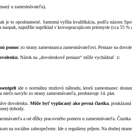
stnaný u zamestnávateľa),
k je to opodstatnené. Samotná vyššia kvalifikácia, podľa názoru Sp
a naopak, najnižšie napríklad v kovospracujúcom priemysle (cca 55 % 
čnú
pomoc
zo strany zamestnanca zamestnávateľovi. Peniaze na dovole
dovolenku
. Nárok na „dovolenkové peniaze“ môže vychádzať z:
bsentgelt
ide o normálnu mzdovú náhradu, ktorú zamestnanec dostan
mu niečo navyše zo strany zamestnávateľa, predstavuje 14. plat.
práve dovolenku.
Môže byť vyplácaný ako pevná čiastka
, poukázaná 
rannej dohody.
amestnávateľa a od dĺžky pracovného pomeru u zamestnávateľa. Čiastka
pevkom na sociálne zabezpečenie. Ide o regulárny príjem. Na druhej str