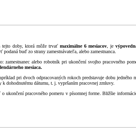
 tejto doby, ktorá môže trvať
maximálne 6 mesiacov
, je
výpovedná
 podaná buď zo strany zamestnávateľa, alebo zamestnanca.
to: zamestnanec alebo robotník pri ukončení svojho pracovného po
alendárneho mesiaca.
príklad pri dvoch odpracovaných rokoch predstavuje dobu jedného me
y k dohodnutému dátumu, t. j. vypršaním pracovnej zmluvy.
 o ukončení pracovného pomeru v písomnej forme. Bližšie informáci