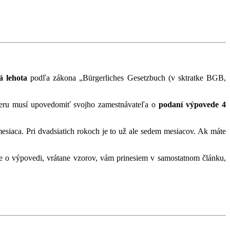
 lehota
podľa zákona „Bürgerliches Gesetzbuch (v sktratke BGB,
meru musí upovedomiť svojho zamestnávateľa o
podaní výpovede 4
siaca. Pri dvadsiatich rokoch je to už ale sedem mesiacov. Ak máte
e o výpovedi, vrátane vzorov, vám prinesiem v samostatnom článku,