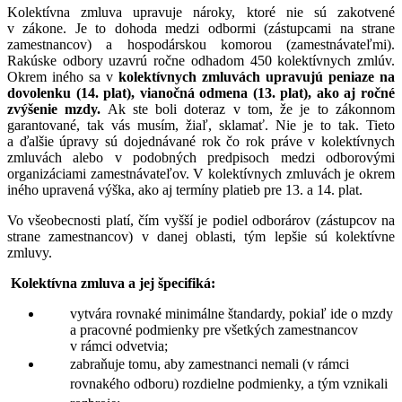
Kolektívna zmluva upravuje nároky, ktoré nie sú zakotvené
v zákone. Je to dohoda medzi odbormi (zástupcami na strane
zamestnancov) a hospodárskou komorou (zamestnávateľmi).
Rakúske odbory uzavrú ročne odhadom 450 kolektívnych zmlúv.
Okrem iného sa v
kolektívnych zmluvách upravujú peniaze na
dovolenku (14. plat), vianočná odmena (13. plat), ako aj ročné
zvýšenie mzdy.
Ak ste boli doteraz v tom, že je to zákonnom
garantované, tak vás musím, žiaľ, sklamať. Nie je to tak. Tieto
a ďalšie úpravy sú dojednávané rok čo rok práve v kolektívnych
zmluvách alebo v podobných predpisoch medzi odborovými
organizáciami zamestnávateľov. V kolektívnych zmluvách je okrem
iného upravená výška, ako aj termíny platieb pre 13. a 14. plat.
Vo všeobecnosti platí, čím vyšší je podiel odborárov (zástupcov na
strane zamestnancov) v danej oblasti, tým lepšie sú kolektívne
zmluvy.
Kolektívna zmluva a jej špecifiká:
vytvára rovnaké minimálne štandardy, pokiaľ ide o mzdy
a pracovné podmienky pre všetkých zamestnancov
v rámci odvetvia;
zabraňuje tomu, aby zamestnanci nemali (v rámci
rovnakého odboru) rozdielne podmienky, a tým vznikali