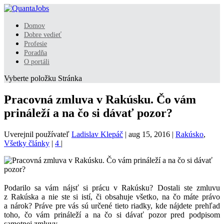
Domov
Dobre vedieť
Profesie
Poradňa
O portáli
Vyberte položku Stránka
Pracovná zmluva v Rakúsku. Čo vám
prináleží a na čo si dávať pozor?
Uverejnil používateľ
Ladislav Klepáč
|
aug 15, 2016
|
Rakúsko
,
Všetky články
|
4
|
Podarilo sa vám nájsť si prácu v Rakúsku? Dostali ste zmluvu
z Rakúska a nie ste si istí, či obsahuje všetko, na čo máte právo
a nárok? Práve pre vás sú určené tieto riadky, kde nájdete prehľad
toho, čo vám prináleží a na čo si dávať pozor pred podpisom
samotnej zmluvy.