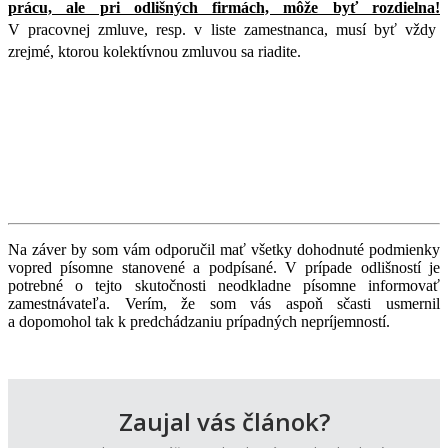
prácu, ale pri odlišných firmách, môže byť rozdielna!
V pracovnej zmluve, resp. v liste
zamestnanca, musí byť vždy
zrejmé, ktorou kolektívnou zmluvou sa riadite.
Na záver by som vám odporučil mať všetky dohodnuté podmienky
vopred písomne stanovené a podpísané. V prípade odlišností je
potrebné o tejto skutočnosti neodkladne písomne informovať
zamestnávateľa. Verím, že som vás aspoň sčasti usmernil
a dopomohol tak k predchádzaniu prípadných nepríjemností.
Zaujal vás článok?