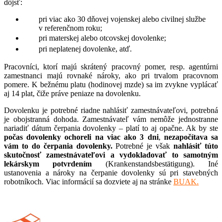
dôjsť:
pri viac ako 30 dňovej vojenskej alebo civilnej službe
v referenčnom roku;
pri materskej alebo otcovskej dovolenke;
pri neplatenej dovolenke, atď.
Pracovníci, ktorí majú skrátený pracovný pomer, resp. agentúrni
zamestnanci majú rovnaké nároky, ako pri trvalom pracovnom
pomere. K bežnému platu (hodinovej mzde) sa im zvykne vyplácať
aj 14 plat, čiže práve peniaze na dovolenku.
Dovolenku je potrebné riadne nahlásiť zamestnávateľovi, potrebná
je obojstranná dohoda. Zamestnávateľ vám nemôže jednostranne
nariadiť dátum čerpania dovolenky – platí to aj opačne. Ak by ste
počas dovolenky ochoreli na viac ako 3 dni
,
nezapočítava sa
vám to do čerpania dovolenky.
Potrebné je však
nahlásiť túto
skutočnosť zamestnávateľovi a vydokladovať to samotným
lekárskym potvrdením
(Krankenstandsbestätigung). Iné
ustanovenia a nároky na čerpanie dovolenky sú pri stavebných
robotníkoch. Viac informácií sa dozviete aj na stránke
BUAK.