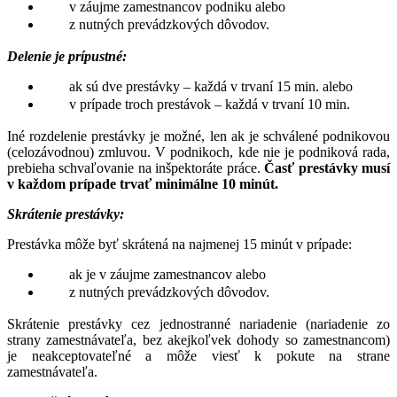
v záujme zamestnancov podniku alebo
z nutných prevádzkových dôvodov.
Delenie je prípustné:
ak sú dve prestávky – každá v trvaní 15 min. alebo
v prípade troch prestávok – každá v trvaní 10 min.
Iné rozdelenie prestávky je možné, len ak je schválené podnikovou
(celozávodnou) zmluvou. V podnikoch, kde nie je podniková rada,
prebieha schvaľovanie na inšpektoráte práce.
Časť prestávky musí
v každom prípade trvať minimálne 10 minút.
Skrátenie prestávky:
Prestávka môže byť skrátená na najmenej 15 minút v prípade:
ak je v záujme zamestnancov alebo
z nutných prevádzkových dôvodov.
Skrátenie prestávky cez jednostranné nariadenie (nariadenie zo
strany zamestnávateľa, bez akejkoľvek dohody so zamestnancom)
je neakceptovateľné a môže viesť k pokute na strane
zamestnávateľa.