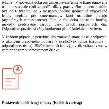
týždne). Výpovedná doba pre zamestnávateľa nie je fixne stanovená
na 1 mesiac, ale riadi sa podľa dĺžky pracovného pomeru a môže
byť od 6 týždňov do 5 mesiacov. Vyššie spomenuté výpovedné
lehoty neplatia pre zamestnancov, ktorí manuálne pracujú
(agentúrnych zamestnancov). Tam je táto doba podstatne kratšia,
niekedy predstavuje časový úsek dvoch pracovných dní.
Odporúčam pozrieť si vždy konkrétnu platnú kolektívnu zmluvu.
V každom prípade je potrebné, aby zmluvná strana dostala výpoveď
o ukončení pracovného pomeru v akejkoľvek forme (písomná –
odporúčame, ústna). Bližšie informácie o výpovedi, vrátane vzorov,
vám prinesiem v samostatnom článku.
Postavenie kolektívnej zmluvy (Kollektivvertrag)