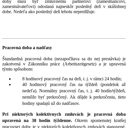
doby musí byť zmluvnému partnerovi (zamestnancovi,
zamestnávateľovi) odoslaná najneskôr posledný deň v skúšobnej
dobe. Nedeľa ako posledný deň lehotu nepredlžuje.
Pracovná doba a nadčasy
Štandardná pracovná doba (nezapočítava sa do nej prestávka) je
zakotvená v Zákonníku práce (Arbeitszeitgesetz) a je upravená
týmto spôsobom:
8 hodinový pracovný čas na deň, t. j. v rámci 24 hodín;
40 hodinový pracovný čas na týždeň (pondelok až
nedeľa). Normálny pracovný čas, t. j. 40 hodín/týždeň,
nemôže byť prekročený. Ak dôjde k prekročeniu, tieto
hodiny spadajú už do nadčasov.
Pri niektorých kolektívnych zmluvách je pracovná doba
upravená na 38 hodín týždenne.
Okrem spomenutej kratšej
pracovnej doby je v niektorých kolektívnych zmluvách stanovené,