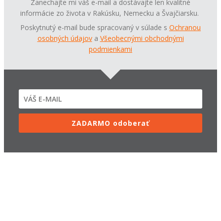
Zanechajte mi váš e-mail a dostávajte len kvalitné
informácie
zo života v Rakúsku, Nemecku a Švajčiarsku.
Poskytnutý e-mail bude spracovaný v súlade s
Ochranou
osobných údajov
a
Všeobecnými obchodnými
podmienkami
ZADARMO odoberať