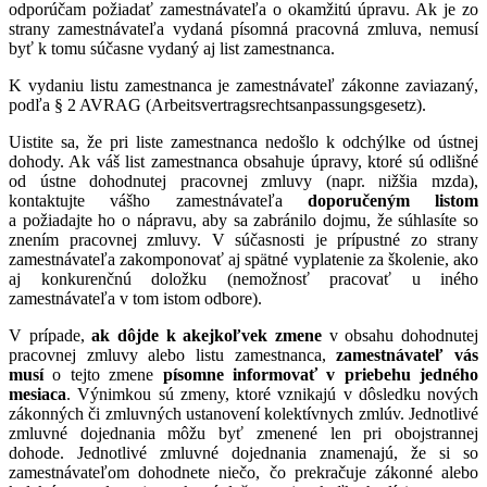
odporúčam požiadať zamestnávateľa o okamžitú úpravu. Ak je zo
strany zamestnávateľa vydaná písomná pracovná zmluva, nemusí
byť k tomu súčasne vydaný aj list zamestnanca.
K vydaniu listu zamestnanca je zamestnávateľ zákonne zaviazaný,
podľa § 2 AVRAG (Arbeitsvertragsrechtsanpassungsgesetz).
Uistite sa, že pri liste zamestnanca nedošlo k odchýlke od ústnej
dohody. Ak váš list zamestnanca obsahuje úpravy, ktoré sú odlišné
od ústne dohodnutej pracovnej zmluvy (napr. nižšia mzda),
kontaktujte vášho zamestnávateľa
doporučeným listom
a požiadajte ho o nápravu, aby sa zabránilo dojmu, že súhlasíte so
znením pracovnej zmluvy. V súčasnosti je prípustné zo strany
zamestnávateľa zakomponovať aj spätné vyplatenie za školenie, ako
aj konkurenčnú doložku (nemožnosť pracovať u iného
zamestnávateľa v tom istom odbore).
V prípade,
ak dôjde k akejkoľvek zmene
v obsahu dohodnutej
pracovnej zmluvy alebo listu zamestnanca,
zamestnávateľ vás
musí
o tejto zmene
písomne informovať v priebehu jedného
mesiaca
. Výnimkou sú zmeny, ktoré vznikajú v dôsledku nových
zákonných či zmluvných ustanovení kolektívnych zmlúv. Jednotlivé
zmluvné dojednania môžu byť zmenené len pri obojstrannej
dohode. Jednotlivé zmluvné dojednania znamenajú, že si so
zamestnávateľom dohodnete niečo, čo prekračuje zákonné alebo