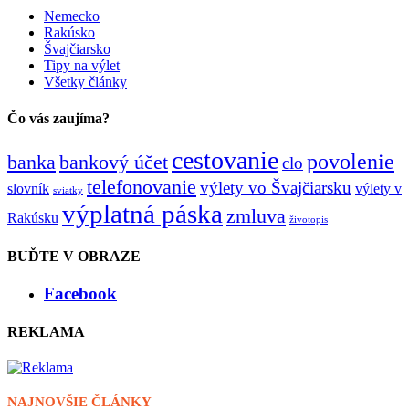
Nemecko
Rakúsko
Švajčiarsko
Tipy na výlet
Všetky články
Čo vás zaujíma?
cestovanie
povolenie
banka
bankový účet
clo
telefonovanie
výlety vo Švajčiarsku
slovník
výlety v
sviatky
výplatná páska
zmluva
Rakúsku
životopis
BUĎTE V OBRAZE
Facebook
REKLAMA
NAJNOVŠIE ČLÁNKY