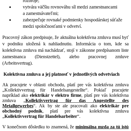
rozbroje;
vytvára väčšiu rovnováhu síl medzi zamestnancami
a zamestnávateľmi;
zabezpečuje rovnaké podmienky hospodárskej súťaže
medzi spoločnosťami v odvetví.
Pracovný zákon predpisuje, že aktuálna kolektívna zmluva musí byť
v podniku uložená k nahliadnutiu. Informácia o tom, kde sa
kolektívna zmluva má nachádzať, stojí v zákonne predpísanom liste
zamestnanca (Dienstzettel), alebo pracovnej zmluve
(Arbeitsvertrag).
Kolektívna zmluva a jej platnosť v jednotlivých odvetviach
Ak pracujete v oblasti obchodu, platí pre vás kolektívna zmluva
„Kollektivvertrag für Handelsangestellte“. Pokiaľ pracujete
napríklad ako
elektrikár v elektro firme
, platí pre vás kolektívna
zmluva „
Kollektivvertrag für das Angestellte des
Metallgewerbes
“. Ak by ste ale pracovali ako
elektrikár pre
obchodný podnik
, platí pre vás kolektívna zmluva
„
Kollektivvertrag für Handelsarbeiter
“.
V konečnom dôsledku to znamená, že
minimálna mzda za tú istú