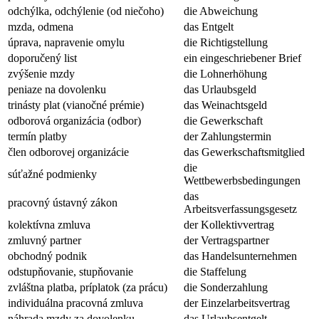
odchýlka, odchýlenie (od niečoho)
die Abweichung
mzda, odmena
das Entgelt
úprava, napravenie omylu
die Richtigstellung
doporučený list
ein eingeschriebener Brief
zvýšenie mzdy
die Lohnerhöhung
peniaze na dovolenku
das Urlaubsgeld
trinásty plat (vianočné prémie)
das Weinachtsgeld
odborová organizácia (odbor)
die Gewerkschaft
termín platby
der Zahlungstermin
člen odborovej organizácie
das Gewerkschaftsmitglied
die
súťažné podmienky
Wettbewerbsbedingungen
das
pracovný ústavný zákon
Arbeitsverfassungsgesetz
kolektívna zmluva
der Kollektivvertrag
zmluvný partner
der Vertragspartner
obchodný podnik
das Handelsunternehmen
odstupňovanie, stupňovanie
die Staffelung
zvláštna platba, príplatok (za prácu)
die Sonderzahlung
individuálna pracovná zmluva
der Einzelarbeitsvertrag
náhrada mzdy za dovolenku
das Urlaubsentgelt