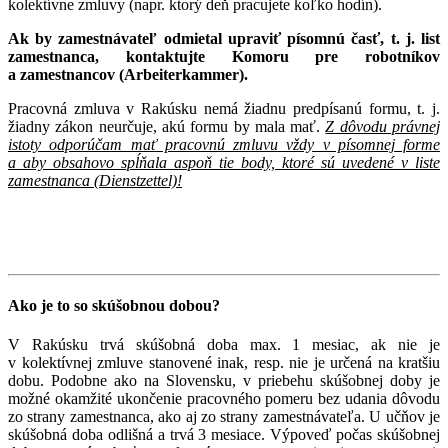
kolektívne zmluvy (napr. ktorý deň pracujete koľko hodín).
Ak by zamestnávateľ odmietal upraviť písomnú časť, t. j. list
zamestnanca, kontaktujte Komoru pre robotníkov
a zamestnancov (Arbeiterkammer).
Pracovná zmluva v Rakúsku nemá žiadnu predpísanú formu, t. j.
žiadny zákon neurčuje, akú formu by mala mať.
Z dôvodu právnej
istoty odporúčam mať pracovnú zmluvu vždy v písomnej forme
a aby obsahovo spĺňala aspoň tie body, ktoré sú uvedené v liste
zamestnanca (Dienstzettel)!
Ako je to so skúšobnou dobou?
V Rakúsku trvá skúšobná doba max. 1 mesiac, ak nie je
v kolektívnej zmluve stanovené inak, resp. nie je určená na kratšiu
dobu. Podobne ako na Slovensku, v priebehu skúšobnej doby je
možné okamžité ukončenie pracovného pomeru bez udania dôvodu
zo strany zamestnanca, ako aj zo strany zamestnávateľa. U učňov je
skúšobná doba odlišná a trvá 3 mesiace. Výpoveď počas skúšobnej