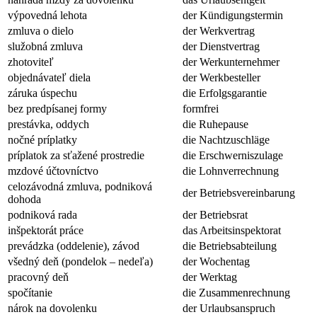
výpovedná lehota
der Kündigungstermin
zmluva o dielo
der Werkvertrag
služobná zmluva
der Dienstvertrag
zhotoviteľ
der Werkunternehmer
objednávateľ diela
der Werkbesteller
záruka úspechu
die Erfolgsgarantie
bez predpísanej formy
formfrei
prestávka, oddych
die Ruhepause
nočné príplatky
die Nachtzuschläge
príplatok za sťažené prostredie
die Erschwerniszulage
mzdové účtovníctvo
die Lohnverrechnung
celozávodná zmluva, podniková
der Betriebsvereinbarung
dohoda
podniková rada
der Betriebsrat
inšpektorát práce
das Arbeitsinspektorat
prevádzka (oddelenie), závod
die Betriebsabteilung
všedný deň (pondelok – nedeľa)
der Wochentag
pracovný deň
der Werktag
spočítanie
die Zusammenrechnung
nárok na dovolenku
der Urlaubsanspruch