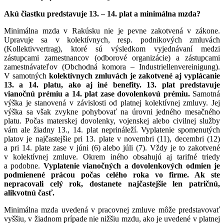
Akú čiastku predstavuje 13. – 14. plat a minimálna mzda?
Minimálna mzda v Rakúsku nie je pevne zakotvená v zákone.
Upravuje sa v kolektívnych, resp. podnikových zmluvách
(Kollektivvertrag), ktoré sú výsledkom vyjednávaní medzi
zástupcami zamestnancov (odborové organizácie) a zástupcami
zamestnávateľov (Obchodná komora – Industriellenvereinigung).
V samotných
kolektívnych zmluvách je zakotvené aj vyplácanie
13. a 14. platu, ako aj iné benefity.
13. plat predstavuje
vianočnú prémiu a 14. plat zase dovolenkovú prémiu.
Samotná
výška je stanovená v závislosti od platnej kolektívnej zmluvy. Jej
výška sa však zvykne pohybovať na úrovni jedného mesačného
platu. Počas materskej dovolenky, vojenskej alebo civilnej služby
vám ale žiadny 13., 14. plat neprináleží. Vyplatenie spomenutých
platov je najčastejšie pri 13. plate v novembri (11), decembri (12)
a pri 14. plate zase v júni (6) alebo júli (7). Vždy je to zakotvené
v kolektívnej zmluve. Okrem iného obsahujú aj tarifné triedy
a podobne.
Vyplatenie vianočných a dovolenkových odmien je
podmienené prácou počas celého roka vo firme. Ak ste
nepracovali celý rok, dostanete najčastejšie len patričnú,
alikvotnú časť.
Minimálna mzda uvedená v pracovnej zmluve môže predstavovať
vyššiu, v žiadnom prípade nie nižšiu mzdu, ako je uvedené v platnej