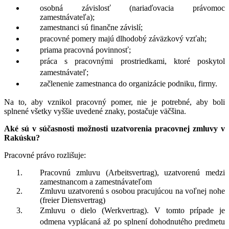
osobná závislosť (nariaďovacia právomoc
zamestnávateľa);
zamestnanci sú finančne závislí;
pracovné pomery majú dlhodobý záväzkový vzťah;
priama pracovná povinnosť;
práca s pracovnými prostriedkami, ktoré poskytol
zamestnávateľ;
začlenenie zamestnanca do organizácie podniku, firmy.
Na to, aby vznikol pracovný pomer, nie je potrebné, aby boli
splnené všetky vyššie uvedené znaky, postačuje väčšina.
Aké sú v súčasnosti možnosti uzatvorenia pracovnej zmluvy v
Rakúsku?
Pracovné právo rozlišuje:
Pracovnú zmluvu (Arbeitsvertrag), uzatvorenú medzi
zamestnancom a zamestnávateľom
Zmluvu uzatvorenú s osobou pracujúcou na voľnej nohe
(freier Diensvertrag)
Zmluvu o dielo (Werkvertrag)
. V tomto prípade je
odmena vyplácaná až po splnení dohodnutého predmetu