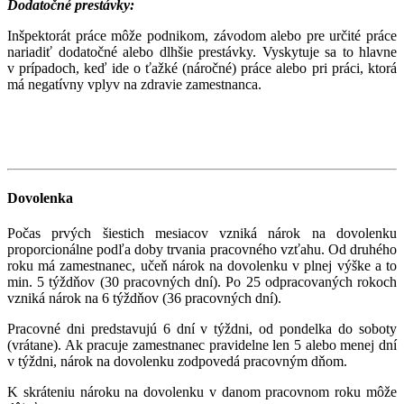
Dodatočné prestávky:
Inšpektorát práce môže podnikom, závodom alebo pre určité práce
nariadiť dodatočné alebo dlhšie prestávky. Vyskytuje sa to hlavne
v prípadoch, keď ide o ťažké (náročné) práce alebo pri práci, ktorá
má negatívny vplyv na zdravie zamestnanca.
Dovolenka
Počas prvých šiestich mesiacov vzniká nárok na dovolenku
proporcionálne podľa doby trvania pracovného vzťahu. Od druhého
roku má zamestnanec, učeň nárok na dovolenku v plnej výške a to
min. 5 týždňov (30 pracovných dní). Po 25 odpracovaných rokoch
vzniká nárok na 6 týždňov (36 pracovných dní).
Pracovné dni predstavujú 6 dní v týždni, od pondelka do soboty
(vrátane). Ak pracuje zamestnanec pravidelne len 5 alebo menej dní
v týždni, nárok na dovolenku zodpovedá pracovným dňom.
K skráteniu nároku na dovolenku v danom pracovnom roku môže