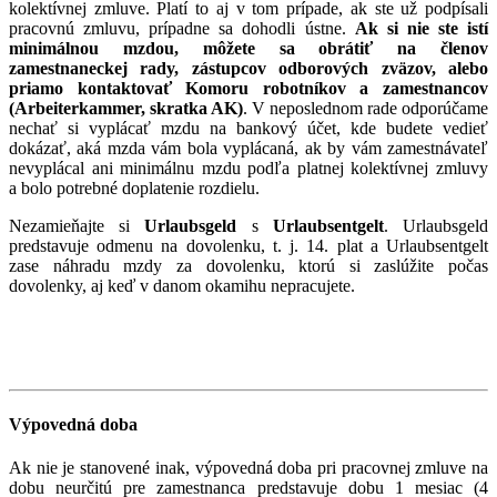
kolektívnej zmluve. Platí to aj v tom prípade, ak ste už podpísali
pracovnú zmluvu, prípadne sa dohodli ústne.
Ak si nie ste istí
minimálnou mzdou, môžete sa obrátiť na členov
zamestnaneckej rady, zástupcov odborových zväzov, alebo
priamo kontaktovať Komoru robotníkov a zamestnancov
(Arbeiterkammer, skratka AK)
. V neposlednom rade odporúčame
nechať si vyplácať mzdu na bankový účet, kde budete vedieť
dokázať, aká mzda vám bola vyplácaná, ak by vám zamestnávateľ
nevyplácal ani minimálnu mzdu podľa platnej kolektívnej zmluvy
a bolo potrebné doplatenie rozdielu.
Nezamieňajte si
Urlaubsgeld
s
Urlaubsentgelt
. Urlaubsgeld
predstavuje odmenu na dovolenku, t. j. 14. plat a Urlaubsentgelt
zase náhradu mzdy za dovolenku, ktorú si zaslúžite počas
dovolenky, aj keď v danom okamihu nepracujete.
Výpovedná doba
Ak nie je stanovené inak, výpovedná doba pri pracovnej zmluve na
dobu neurčitú pre zamestnanca predstavuje dobu 1 mesiac (4