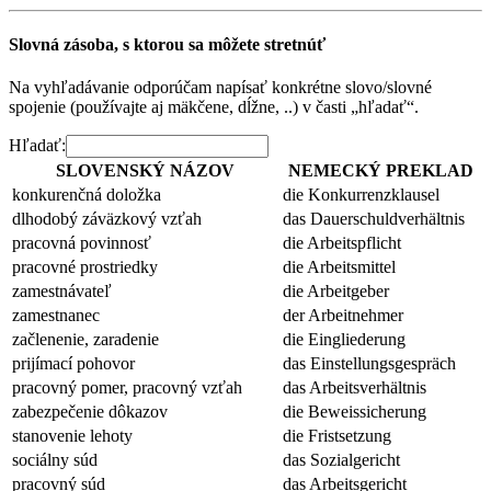
Slovná zásoba, s ktorou sa môžete stretnúť
Na vyhľadávanie odporúčam napísať konkrétne slovo/slovné
spojenie (používajte aj mäkčene, dĺžne, ..) v časti „hľadať“.
Hľadať:
SLOVENSKÝ NÁZOV
NEMECKÝ PREKLAD
konkurenčná doložka
die Konkurrenzklausel
dlhodobý záväzkový vzťah
das Dauerschuldverhältnis
pracovná povinnosť
die Arbeitspflicht
pracovné prostriedky
die Arbeitsmittel
zamestnávateľ
die Arbeitgeber
zamestnanec
der Arbeitnehmer
začlenenie, zaradenie
die Eingliederung
prijímací pohovor
das Einstellungsgespräch
pracovný pomer, pracovný vzťah
das Arbeitsverhältnis
zabezpečenie dôkazov
die Beweissicherung
stanovenie lehoty
die Fristsetzung
sociálny súd
das Sozialgericht
pracovný súd
das Arbeitsgericht