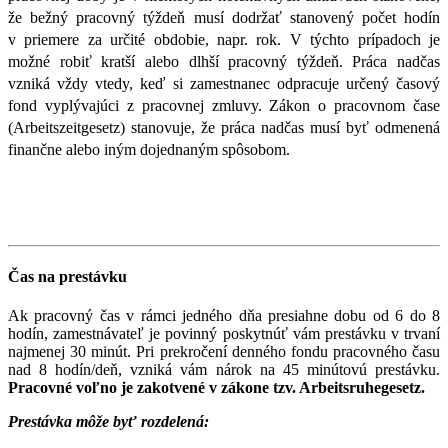
že bežný pracovný týždeň musí dodržať stanovený počet hodín
v priemere za určité obdobie, napr. rok. V týchto prípadoch je
možné robiť kratší alebo dlhší pracovný týždeň. Práca nadčas
vzniká vždy vtedy, keď si zamestnanec odpracuje určený časový
fond vyplývajúci z pracovnej zmluvy. Zákon o pracovnom čase
(Arbeitszeitgesetz) stanovuje, že práca nadčas musí byť odmenená
finančne alebo iným dojednaným spôsobom.
Čas na prestávku
Ak pracovný čas v rámci jedného dňa presiahne dobu od 6 do 8
hodín, zamestnávateľ je povinný poskytnúť vám prestávku v trvaní
najmenej 30 minút. Pri prekročení denného fondu pracovného času
nad 8 hodín/deň, vzniká vám nárok na 45 minútovú prestávku.
Pracovné voľno je zakotvené v zákone tzv. Arbeitsruhegesetz.
Prestávka môže byť rozdelená: