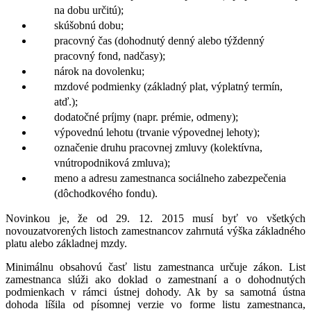
na dobu určitú);
skúšobnú dobu;
pracovný čas (dohodnutý denný alebo týždenný
pracovný fond, nadčasy);
nárok na dovolenku;
mzdové podmienky (základný plat, výplatný termín,
atď.);
dodatočné príjmy (napr. prémie, odmeny);
výpovednú lehotu (trvanie výpovednej lehoty);
označenie druhu pracovnej zmluvy (kolektívna,
vnútropodniková zmluva);
meno a adresu zamestnanca sociálneho zabezpečenia
(dôchodkového fondu).
Novinkou je, že od 29. 12. 2015 musí byť vo všetkých
novouzatvorených listoch zamestnancov zahrnutá výška základného
platu alebo základnej mzdy.
Minimálnu obsahovú časť listu zamestnanca určuje zákon. List
zamestnanca slúži ako doklad o zamestnaní a o dohodnutých
podmienkach v rámci ústnej dohody. Ak by sa samotná ústna
dohoda líšila od písomnej verzie vo forme listu zamestnanca,