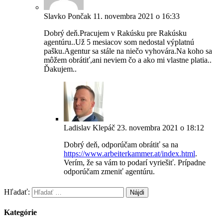
Slavko Pončak
11. novembra 2021 o 16:33
Dobrý deň.Pracujem v Rakúsku pre Rakúsku
agentúru..Už 5 mesiacov som nedostal výplatnú
pašku.Agentur sa stále na niečo vyhovára.Na koho sa
môžem obrátiť,ani neviem čo a ako mi vlastne platia..
Ďakujem..
Ladislav Klepáč
23. novembra 2021 o 18:12
Dobrý deň, odporúčam obrátiť sa na
https://www.arbeiterkammer.at/index.html
.
Verím, že sa vám to podarí vyriešiť. Prípadne
odporúčam zmeniť agentúru.
Hľadať:
Kategórie