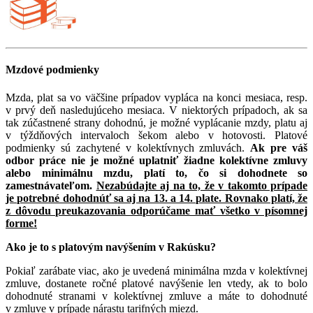
Mzdové podmienky
Mzda, plat sa vo väčšine prípadov vypláca na konci mesiaca, resp.
v prvý deň nasledujúceho mesiaca. V niektorých prípadoch, ak sa
tak zúčastnené strany dohodnú, je možné vyplácanie mzdy, platu aj
v týždňových intervaloch šekom alebo v hotovosti. Platové
podmienky sú zachytené v kolektívnych zmluvách.
Ak pre váš
odbor práce nie je možné uplatniť žiadne kolektívne zmluvy
alebo minimálnu mzdu, platí to, čo si dohodnete so
zamestnávateľom.
Nezabúdajte aj na to, že v takomto prípade
je potrebné dohodnúť sa aj na 13. a 14. plate. Rovnako platí, že
z dôvodu preukazovania odporúčame mať všetko v písomnej
forme!
Ako je to s platovým navýšením v Rakúsku?
Pokiaľ zarábate viac, ako je uvedená minimálna mzda v kolektívnej
zmluve, dostanete ročné platové navýšenie len vtedy, ak to bolo
dohodnuté stranami v kolektívnej zmluve a máte to dohodnuté
v zmluve v prípade nárastu tarifných miezd.