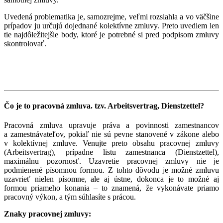
Uvedená problematika je, samozrejme, veľmi rozsiahla a vo väčšine
prípadov ju určujú dojednané kolektívne zmluvy. Preto uvediem len
tie najdôležitejšie body, ktoré je potrebné si pred podpisom zmluvy
skontrolovať.
Čo je to pracovná zmluva. tzv. Arbeitsvertrag, Dienstzettel?
Pracovná zmluva upravuje práva a povinnosti zamestnancov
a zamestnávateľov, pokiaľ nie sú pevne stanovené v zákone alebo
v kolektívnej zmluve. Venujte preto obsahu pracovnej zmluvy
(Arbeitsvertrag), prípadne listu zamestnanca (Dienstzettel),
maximálnu pozornosť. Uzavretie pracovnej zmluvy nie je
podmienené písomnou formou. Z tohto dôvodu je možné zmluvu
uzavrieť nielen písomne, ale aj ústne, dokonca je to možné aj
formou priameho konania – to znamená, že vykonávate priamo
pracovný výkon, a tým súhlasíte s prácou.
Znaky pracovnej zmluvy: